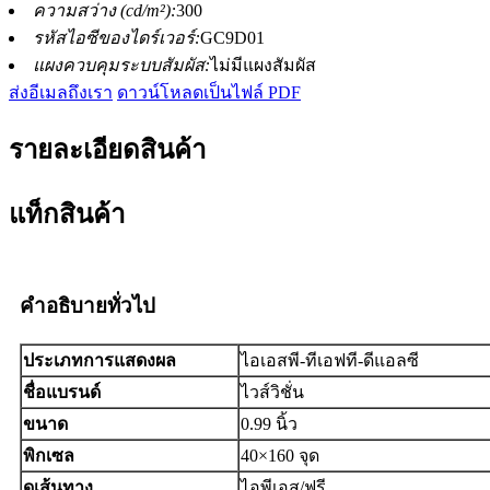
ความสว่าง (cd/m²):
300
รหัสไอซีของไดร์เวอร์:
GC9D01
แผงควบคุมระบบสัมผัส:
ไม่มีแผงสัมผัส
ส่งอีเมลถึงเรา
ดาวน์โหลดเป็นไฟล์ PDF
รายละเอียดสินค้า
แท็กสินค้า
คำอธิบายทั่วไป
ประเภทการแสดงผล
ไอเอสพี-ทีเอฟที-ดีแอลซี
ชื่อแบรนด์
ไวส์วิชั่น
ขนาด
0.99 นิ้ว
พิกเซล
40×160 จุด
ดูเส้นทาง
ไอพีเอส/ฟรี