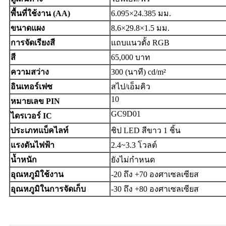
พื้นที่ใช้งาน (AA)
6.095×24.385 มม.
ขนาดแผง
8.6×29.8×1.5 มม.
การจัดเรียงสี
แถบแนวตั้ง RGB
สี
65,000 บาท
ความสว่าง
300 (นาที) cd/m²
อินเทอร์เฟซ
สไป/เอ็มคิว
10
หมายเลข PIN
GC9D01
ไดรเวอร์ IC
ประเภทแบ็คไลท์
ชิป LED สีขาว 1 ชิ้น
แรงดันไฟฟ้า
2.4~3.3 โวลต์
น้ำหนัก
ยังไม่กำหนด
อุณหภูมิใช้งาน
-20 ถึง +70 องศาเซลเซียส
อุณหภูมิในการจัดเก็บ
-30 ถึง +80 องศาเซลเซียส