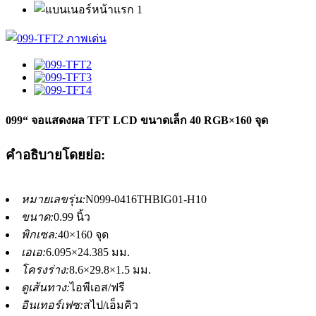
099“ จอแสดงผล TFT LCD ขนาดเล็ก 40 RGB×160 จุด
คำอธิบายโดยย่อ:
หมายเลขรุ่น:
N099-0416THBIG01-H10
ขนาด:
0.99 นิ้ว
พิกเซล:
40×160 จุด
เอเอ:
6.095×24.385 มม.
โครงร่าง:
8.6×29.8×1.5 มม.
ดูเส้นทาง:
ไอพีเอส/ฟรี
อินเทอร์เฟซ:
สไป/เอ็มคิว